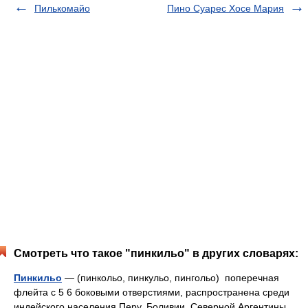
Пилькомайо
Пино Суарес Xoce Мария
Смотреть что такое "пинкильо" в других словарях:
Пинкильо
— (пинкольо, пинкульо, пингольо) поперечная
флейта с 5 6 боковыми отверстиями, распространена среди
индейского населения Перу, Боливии, Северной Аргентины,