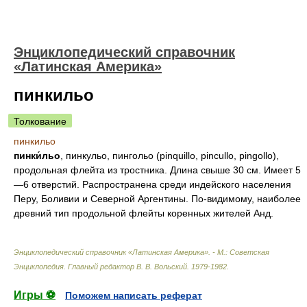
Энциклопедический справочник
«Латинская Америка»
пинкильо
Толкование
пинкильо
пинки́льо
, пинкульо, пингольо (pinquillo, pincullo, pingollo),
продольная флейта из тростника. Длина свыше 30 см. Имеет 5
—6 отверстий. Распространена среди индейского населения
Перу, Боливии и Северной Аргентины. По-видимому, наиболее
древний тип продольной флейты коренных жителей Анд.
Энциклопедический справочник «Латинская Америка». - М.: Советская
Энциклопедия
.
Главный редактор В. В. Вольский
.
1979-1982
.
Игры ⚽
Поможем написать реферат