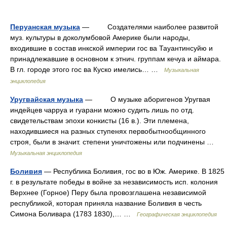
Перуанская музыка
— Создателями наиболее развитой
муз. культуры в доколумбовой Америке были народы,
входившие в состав инкской империи гос ва Тауантинсуйю и
принадлежавшие в основном к этнич. группам кечуа и аймара.
В гл. городе этого гос ва Куско имелись… …
Музыкальная
энциклопедия
Уругвайская музыка
— О музыке аборигенов Уругвая
индейцев чарруа и гуарани можно судить лишь по отд.
свидетельствам эпохи конкисты (16 в.). Эти племена,
находившиеся на разных ступенях первобытнообщинного
строя, были в значит. степени уничтожены или подчинены …
Музыкальная энциклопедия
Боливия
— Республика Боливия, гос во в Юж. Америке. В 1825
г. в результате победы в войне за независимость исп. колония
Верхнее (Горное) Перу была провозглашена независимой
республикой, которая приняла название Боливия в честь
Симона Боливара (1783 1830),… …
Географическая энциклопедия